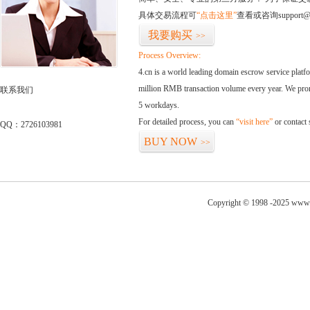
具体交易流程可
“点击这里”
查看或咨询support@
我要购买
>>
Process Overview:
4.cn is a world leading domain escrow service plat
million RMB transaction volume every year. We promi
联系我们
5 workdays.
For detailed process, you can
“visit here”
or contact
QQ：2726103981
BUY NOW
>>
Copyright © 1998 -2025 www.t